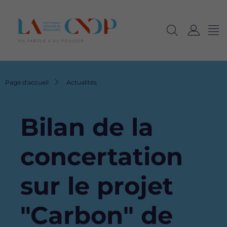
Me
Navig
Ouvrir
C
langu
la
o
recherche
n
n
Fil
Page d'accueil
Actualités
e
d'Ariane
x
i
Bilan de la
o
n
concertation
sur le projet
"Carbon" de