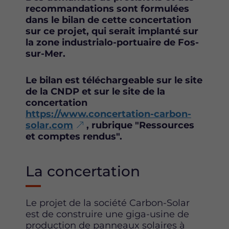
a
a
a
recommandations sont formulées
g
g
g
dans le bilan de cette concertation
e
e
e
sur ce projet, qui serait implanté sur
s
s
s
la zone industrialo-portuaire de Fos-
u
u
u
sur-Mer.
r
r
r
F
T
L
a
w
i
Le bilan est téléchargeable sur le site
c
i
n
de la CNDP et sur le site de la
e
t
k
concertation
b
t
e
https://www.concertation-carbon-
o
e
d
solar.com
, rubrique "Ressources
o
r
i
et comptes rendus".
k
n
La concertation
Le projet de la société Carbon-Solar
est de construire une giga-usine de
production de panneaux solaires à