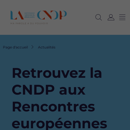
Me
Navig
Ouvrir
C
langu
la
o
recherche
n
n
Fil
Page d'accueil
Actualités
e
d'Ariane
x
i
Retrouvez la
o
n
CNDP aux
Rencontres
européennes