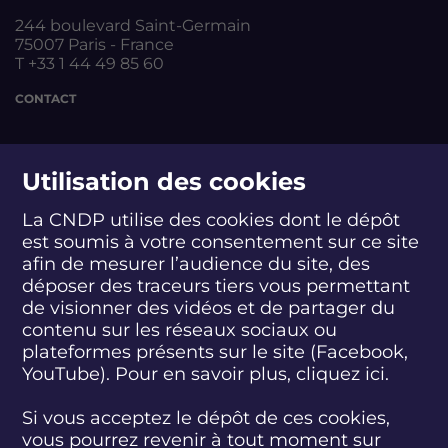
244 boulevard Saint-Germain
75007 Paris - France
T +33 1 44 49 85 60
CONTACT
suivez-nous
Utilisation des cookies
La CNDP utilise des cookies dont le dépôt
est soumis à votre consentement sur ce site
S
S
S
S
S
S
S
u
u
u
u
u
u
u
afin de mesurer l’audience du site, des
i
i
i
i
i
i
i
déposer des traceurs tiers vous permettant
abonnez-vous
v
v
v
v
v
v
v
de visionner des vidéos et de partager du
e
e
e
e
e
e
e
contenu sur les réseaux sociaux ou
z
z
z
z
z
z
z
plateformes présents sur le site (Facebook,
S'INSCRIRE À LA NEWSLETTER
-
-
-
-
-
-
-
YouTube). Pour en savoir plus, cliquez
ici.
n
n
n
n
n
n
n
o
o
o
o
o
o
o
SUIVEZ L'ACTUALITÉ DE LA CNDP
u
u
u
u
u
u
u
Si vous acceptez le dépôt de ces cookies,
s
s
s
s
s
s
s
vous pourrez revenir à tout moment sur