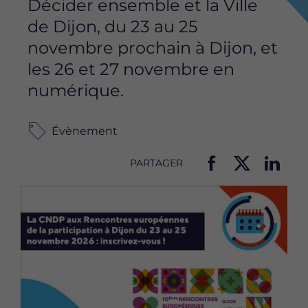
Décider ensemble et la Ville
de Dijon, du 23 au 25
novembre prochain à Dijon, et
les 26 et 27 novembre en
numérique.
Évènement
PARTAGER
P
P
P
Image
a
a
a
r
r
r
t
t
t
a
a
a
g
g
g
e
e
e
r
r
r
c
c
c