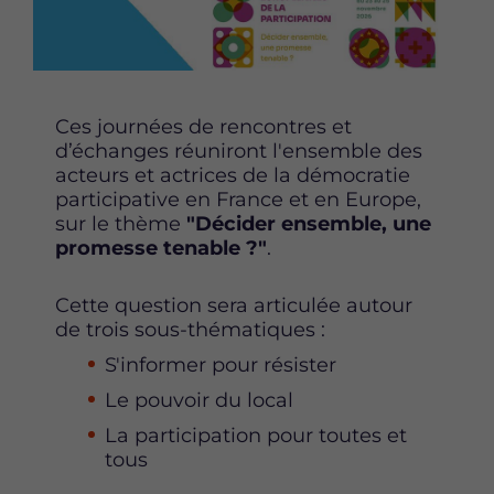
e
e
e
t
t
t
t
t
t
e
e
e
p
p
p
Ces journées de rencontres et
a
a
a
d’échanges réuniront l'ensemble des
g
g
g
acteurs et actrices de la démocratie
e
e
e
participative en France et en Europe,
s
s
s
sur le thème
"Décider ensemble, une
u
u
u
promesse tenable ?"
.
r
r
r
F
T
L
a
w
i
Cette question sera articulée autour
c
i
n
de trois sous-thématiques :
e
t
k
S'informer pour résister
b
t
e
o
e
d
Le pouvoir du local
o
r
i
La participation pour toutes et
k
n
tous