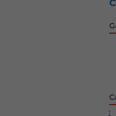
C
G
C