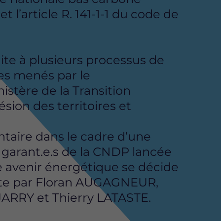
l’article R. 141-1-1 du code de
suite à plusieurs processus de
es menés par le
stère de la Transition
sion des territoires et
ntaire dans le cadre d’une
 garant.e.s de la CNDP lancée
e avenir énergétique se décide
ite par Floran AUGAGNEUR,
 JARRY et Thierry LATASTE.