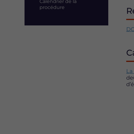
Calendrier de la
procédure
R
D
C
La
de
d’é