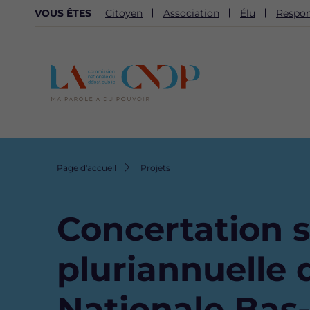
NAVIGATION
VOUS ÊTES
Citoyen
Association
Élu
Respon
SECONDAIRE
Fil
Page d'accueil
Projets
d'Ariane
Concertation 
pluriannuelle d
Nationale Bas