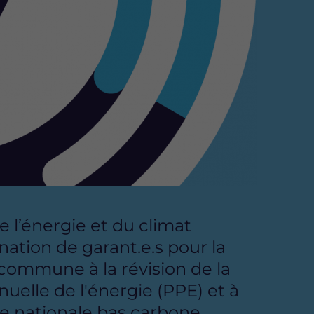
s
s
s
u
u
u
r
r
r
F
T
L
a
w
i
c
i
n
e
t
k
b
t
e
o
e
d
o
r
i
k
n
e l’énergie et du climat
gnation de garant.e.s pour la
commune à la révision de la
elle de l'énergie (PPE) et à
gie nationale bas carbone