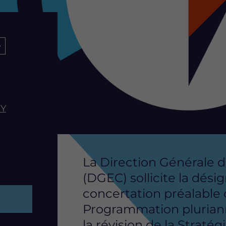
é
RY
La Direction Générale d
(DGEC) sollicite la dési
concertation préalable 
Programmation pluriannu
la révision de la Straté