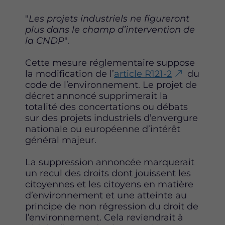
F
T
L
"
Les projets industriels ne figureront
a
w
i
plus dans le champ d’intervention de
c
i
n
la CNDP
".
e
t
k
b
t
e
Cette mesure réglementaire suppose
o
e
d
la modification de l’
article R121-2
du
o
r
i
code de l’environnement. Le projet de
k
n
décret annoncé supprimerait la
totalité des concertations ou débats
sur des projets industriels d’envergure
nationale ou européenne d’intérêt
général majeur.
La suppression annoncée marquerait
un recul des droits dont jouissent les
citoyennes et les citoyens en matière
d’environnement et une atteinte au
principe de non régression du droit de
l’environnement. Cela reviendrait à