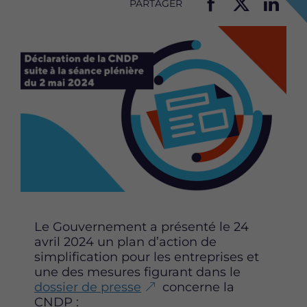
PARTAGER
P
P
P
Image
a
a
a
r
r
r
t
t
t
a
a
a
g
g
g
e
e
e
r
r
r
c
c
c
e
e
e
t
t
t
t
t
t
e
e
e
p
p
p
Le Gouvernement a présenté le 24
a
a
a
avril 2024 un plan d’action de
g
g
g
simplification pour les entreprises et
e
e
e
une des mesures figurant dans le
s
s
s
dossier de presse
concerne la
u
u
u
CNDP :
r
r
r