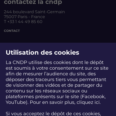
contactez la cndp
244 boulevard Saint-Germain
75007 Paris - France
T +33 1 44 49 85 60
CONTACT
suivez-nous
Utilisation des cookies
La CNDP utilise des cookies dont le dépôt
est soumis à votre consentement sur ce site
S
S
S
S
S
S
S
u
u
u
u
u
u
u
afin de mesurer l’audience du site, des
i
i
i
i
i
i
i
déposer des traceurs tiers vous permettant
abonnez-vous
v
v
v
v
v
v
v
de visionner des vidéos et de partager du
e
e
e
e
e
e
e
contenu sur les réseaux sociaux ou
z
z
z
z
z
z
z
plateformes présents sur le site (Facebook,
S'INSCRIRE À LA NEWSLETTER
-
-
-
-
-
-
-
YouTube). Pour en savoir plus, cliquez
ici.
n
n
n
n
n
n
n
o
o
o
o
o
o
o
SUIVEZ L'ACTUALITÉ DE LA CNDP
u
u
u
u
u
u
u
Si vous acceptez le dépôt de ces cookies,