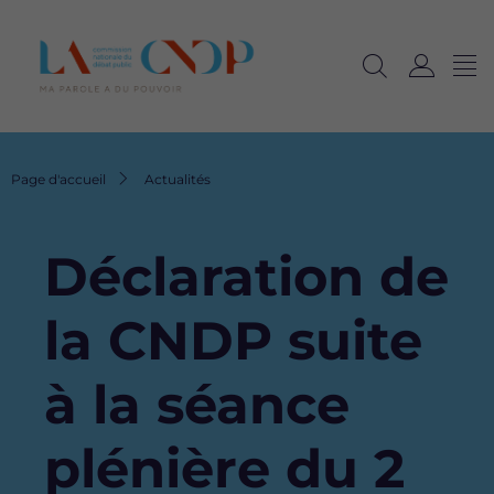
Me
Navig
Ouvrir
C
langu
la
o
recherche
n
n
Fil
Page d'accueil
Actualités
e
d'Ariane
x
i
Déclaration de
o
n
la CNDP suite
à la séance
plénière du 2