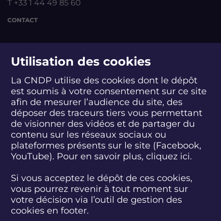
T +33 1 44 49 85 60
CONTACT
suivez-nous
Utilisation des cookies
La CNDP utilise des cookies dont le dépôt
est soumis à votre consentement sur ce site
S
S
S
S
S
S
S
u
u
u
u
u
u
u
afin de mesurer l’audience du site, des
i
i
i
i
i
i
i
déposer des traceurs tiers vous permettant
abonnez-vous
v
v
v
v
v
v
v
de visionner des vidéos et de partager du
e
e
e
e
e
e
e
contenu sur les réseaux sociaux ou
z
z
z
z
z
z
z
plateformes présents sur le site (Facebook,
S'INSCRIRE À LA NEWSLETTER
-
-
-
-
-
-
-
YouTube). Pour en savoir plus, cliquez
ici.
n
n
n
n
n
n
n
o
o
o
o
o
o
o
SUIVEZ L'ACTUALITÉ DE LA CNDP
u
u
u
u
u
u
u
Si vous acceptez le dépôt de ces cookies,
s
s
s
s
s
s
s
vous pourrez revenir à tout moment sur
s
s
s
s
s
s
s
votre décision via l’outil de gestion des
u
u
u
u
u
u
u
cookies en footer.
r
r
r
r
r
r
r