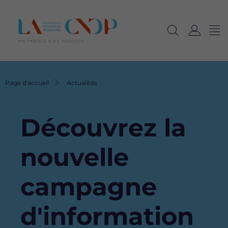
Me
Navig
Ouvrir
C
langu
la
o
recherche
n
n
Fil
Page d'accueil
Actualités
e
d'Ariane
x
i
Découvrez la
o
n
nouvelle
campagne
d'information