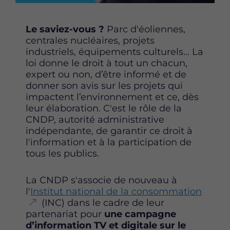
e
e
e
p
p
p
Le saviez-vous ?
Parc d'éoliennes,
a
a
a
centrales nucléaires, projets
g
g
g
industriels, équipements culturels... La
e
e
e
loi donne le droit à tout un chacun,
s
s
s
expert ou non, d’être informé et de
u
u
u
donner son avis sur les projets qui
r
r
r
impactent l’environnement et ce, dès
F
T
L
leur élaboration.
C'est le rôle de la
a
w
i
CNDP, autorité administrative
c
i
n
indépendante, de garantir ce droit à
e
t
k
l'information et à la participation de
b
t
e
tous les publics.
o
e
d
o
r
i
k
n
La CNDP s'associe de nouveau à
l'
Institut national de la consommation
(INC) dans le cadre de leur
partenariat pour
une campagne
d’information TV et digitale sur le