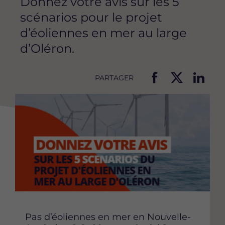
Donnez votre avis sur les 5
scénarios pour le projet
d’éoliennes en mer au large
d’Oléron.
PARTAGER
P
P
P
Image
a
a
a
r
r
r
t
t
t
a
a
a
g
g
g
e
e
e
r
r
r
c
c
c
e
e
e
t
t
t
t
t
t
Pas d’éoliennes en mer en Nouvelle-
e
e
e