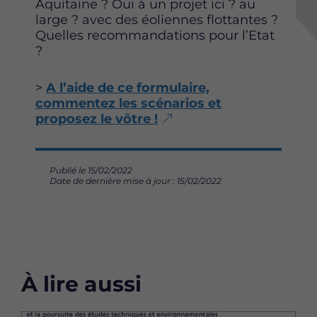
Aquitaine ? Oui à un projet ici ? au
p
p
p
large ? avec des éoliennes flottantes ?
a
a
a
Quelles recommandations pour l’Etat
g
g
g
?
e
e
e
s
s
s
>
A l’aide de ce formulaire,
u
u
u
commentez les scénarios et
r
r
r
proposez le vôtre !
F
T
L
a
w
i
c
i
n
e
t
k
Publié le 15/02/2022
b
t
e
Date de dernière mise à jour : 15/02/2022
o
e
d
o
r
i
k
n
À lire aussi