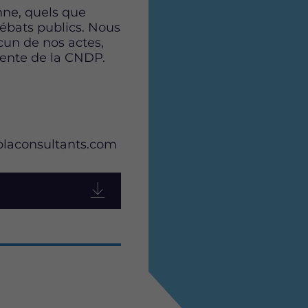
nne, quels que
 débats publics. Nous
acun de nos actes,
ente de la CNDP.
sse
aolaconsultants.com