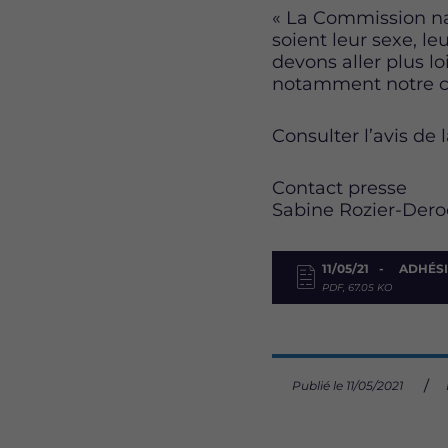
« La Commission nat
soient leur sexe, le
devons aller plus lo
notamment notre co
Consulter l’avis de
Con
Sabine Rozier-Deroc
11/05/21
ADHÉSI
PDF, 67.05 KO
Publié le 11/05/2021