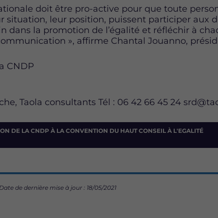
ionale doit être pro-active pour que toute perso
ur situation, leur position, puissent participer aux
in dans la promotion de l’égalité et réfléchir à ch
mmunication », affirme Chantal Jouanno, présid
 la CNDP
tact pre
he, Taola consultants Tél : 06 42 66 45 24 srd@t
ON DE LA CNDP À LA CONVENTION DU HAUT CONSEIL À L'EGALITÉ
Date de dernière mise à jour : 18/05/2021