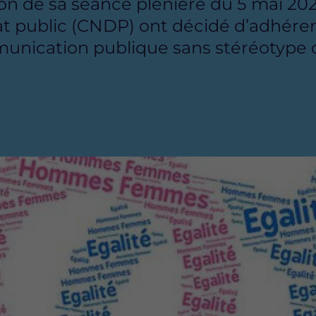
asion de sa séance plénière du 5 mai 20
 public (CNDP) ont décidé d’adhérer
ication publique sans stéréotype d