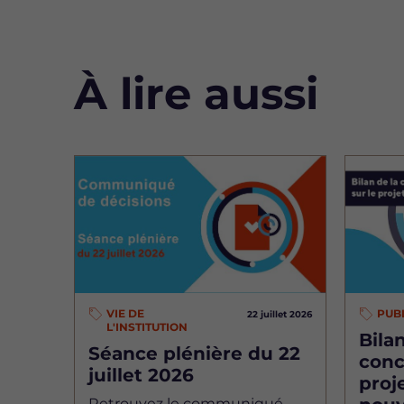
À lire aussi
Image
Image
VIE DE
PUB
22 juillet 2026
L'INSTITUTION
Bilan
Séance plénière du 22
conc
juillet 2026
proj
Retrouvez le communiqué