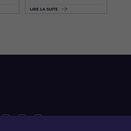
LIRE LA SUITE
S
S
S