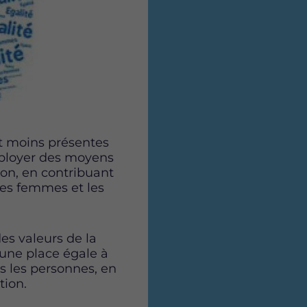
p
p
p
a
a
a
g
g
g
e
e
e
s
s
s
u
u
u
r
r
r
F
T
L
a
w
i
t moins présentes
c
i
n
déployer des moyens
e
t
k
ion, en contribuant
b
t
e
 les femmes et les
o
e
d
o
r
i
k
n
es valeurs de la
 une place égale à
es les personnes, en
tion.