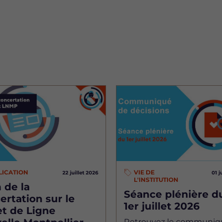
Image
LICATION
VIE DE
22 juillet 2026
01 j
L'INSTITUTION
 de la
Séance plénière d
ertation sur le
1er juillet 2026
et de Ligne
Retrouvez le communiq