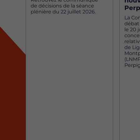
nouv
de décisions de la séance
Perp
plénière du 22 juillet 2026.
La Co
débat 
le 20 j
concer
relati
de Li
Montp
(LNMP)
Perpi