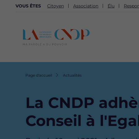
NAVIGATION
VOUS ÊTES
Citoyen
Association
Élu
Respon
SECONDAIRE
Fil
Page d'accueil
Actualités
d'Ariane
La CNDP adhèr
Conseil à l'Ega