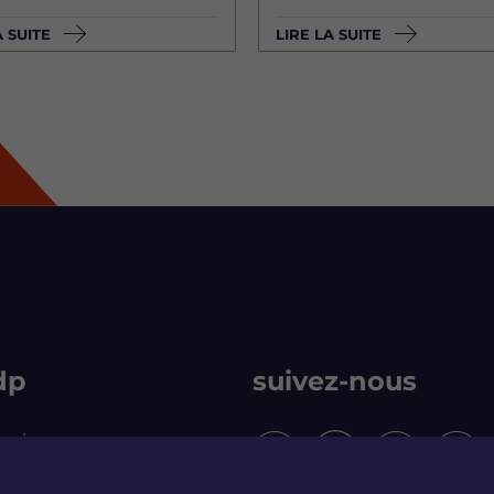
A SUITE
LIRE LA SUITE
dp
suivez-nous
rmain
S
S
S
S