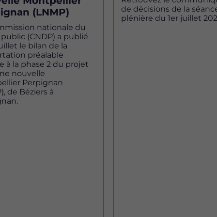
elle Montpellier
de décisions de la séanc
ignan (LNMP)
plénière du 1er juillet 202
mmission nationale du
public (CNDP) a publié
uillet le bilan de la
tation préalable
ve à la phase 2 du projet
gne nouvelle
ellier Perpignan
, de Béziers à
gnan.