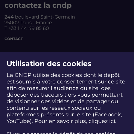
contactez la cndp
244 boulevard Saint-Germain
75007 Paris - France
T +33 1 44 49 85 60
CONTACT
suivez-nous
Utilisation des cookies
La CNDP utilise des cookies dont le dépôt
est soumis à votre consentement sur ce site
S
S
S
S
S
S
S
u
u
u
u
u
u
u
afin de mesurer l’audience du site, des
i
i
i
i
i
i
i
déposer des traceurs tiers vous permettant
abonnez-vous
v
v
v
v
v
v
v
de visionner des vidéos et de partager du
e
e
e
e
e
e
e
contenu sur les réseaux sociaux ou
z
z
z
z
z
z
z
plateformes présents sur le site (Facebook,
S'INSCRIRE À LA NEWSLETTER
-
-
-
-
-
-
-
YouTube). Pour en savoir plus, cliquez
ici.
n
n
n
n
n
n
n
o
o
o
o
o
o
o
SUIVEZ L'ACTUALITÉ DE LA CNDP
u
u
u
u
u
u
u