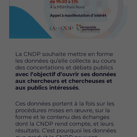
e
e
e
r
r
r
c
c
c
e
e
e
t
t
t
t
t
t
e
e
e
p
p
p
La CNDP souhaite mettre en forme
a
a
a
les données qu’elle collecte au cours
g
g
g
des concertations et débats publics
e
e
e
avec l’objectif d’ouvrir ses données
s
s
s
aux chercheurs et chercheuses et
u
u
u
aux publics intéressés
.
r
r
r
F
T
L
a
w
i
Ces données portent à la fois sur les
c
i
n
procédures mises en œuvre, sur la
e
t
k
forme et le contenu des échanges
b
t
e
dont la CNDP rend compte, et leurs
o
e
d
résultats. C’est pourquoi les données
o
r
i