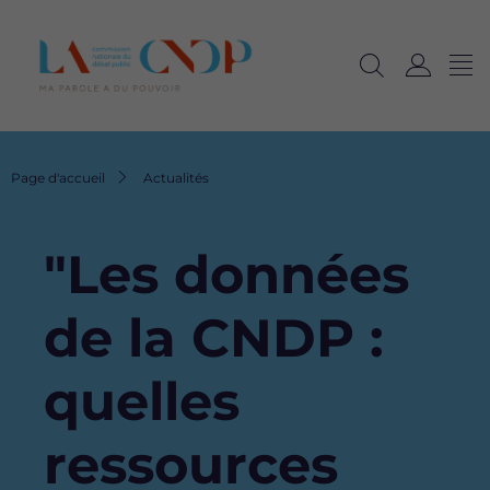
Me
Navig
Ouvrir
C
langu
la
o
recherche
n
n
Fil
Page d'accueil
Actualités
e
d'Ariane
x
i
"Les données
o
n
de la CNDP :
quelles
ressources