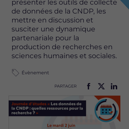
présenter les outils de collecte
de données de la CNDP, les
mettre en discussion et
susciter une dynamique
partenariale pour la
production de recherches en
sciences humaines et sociales.
Évènement
PARTAGER
P
P
P
Image
a
a
a
r
r
r
t
t
t
a
a
a
g
g
g