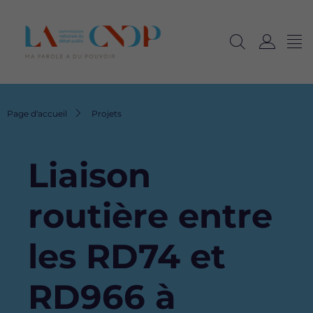
Me
Navig
Ouvrir
C
langu
la
o
recherche
n
n
Fil
Page d'accueil
Projets
e
d'Ariane
x
i
Liaison
o
n
routière entre
les RD74 et
RD966 à