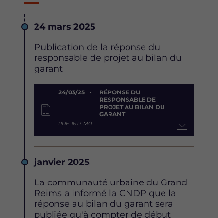
Date
24 mars 2025
Description
Publication de la réponse du
responsable de projet au bilan du
garant
Document
24/03/25
RÉPONSE DU
RESPONSABLE DE
PROJET AU BILAN DU
GARANT
PDF, 16.13 MO
Date
janvier 2025
Description
La communauté urbaine du Grand
Reims a informé la CNDP que la
réponse au bilan du garant sera
publiée qu'à compter de début