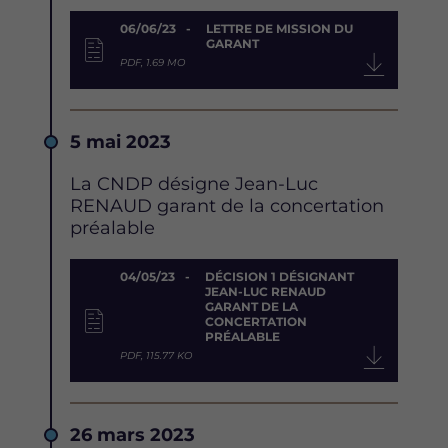
Document
06/06/23
LETTRE DE MISSION DU
GARANT
PDF, 1.69 MO
Date
5 mai 2023
Description
La CNDP désigne Jean-Luc
RENAUD garant de la concertation
préalable
Document
04/05/23
DÉCISION 1 DÉSIGNANT
JEAN-LUC RENAUD
GARANT DE LA
CONCERTATION
PRÉALABLE
PDF, 115.77 KO
Date
26 mars 2023