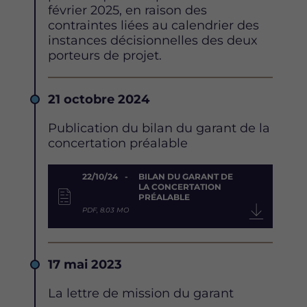
février 2025, en raison des
contraintes liées au calendrier des
instances décisionnelles des deux
porteurs de projet.
Date
21 octobre 2024
Description
Publication du bilan du garant de la
concertation préalable
Document
22/10/24
BILAN DU GARANT DE
LA CONCERTATION
PRÉALABLE
PDF, 8.03 MO
Date
17 mai 2023
Description
La lettre de mission du garant