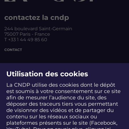
contactez la cndp
244 boulevard Saint-Germain
75007 Paris - France
T +33 1 44 49 85 60
CONTACT
suivez-nous
Utilisation des cookies
La CNDP utilise des cookies dont le dépôt
est soumis à votre consentement sur ce site
S
S
S
S
S
S
S
u
u
u
u
u
u
u
afin de mesurer l’audience du site, des
i
i
i
i
i
i
i
déposer des traceurs tiers vous permettant
abonnez-vous
v
v
v
v
v
v
v
de visionner des vidéos et de partager du
e
e
e
e
e
e
e
contenu sur les réseaux sociaux ou
z
z
z
z
z
z
z
plateformes présents sur le site (Facebook,
S'INSCRIRE À LA NEWSLETTER
-
-
-
-
-
-
-