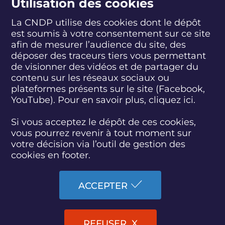
Utilisation des cookies
La CNDP utilise des cookies dont le dépôt
est soumis à votre consentement sur ce site
S
S
S
S
S
S
S
u
u
u
u
u
u
u
afin de mesurer l’audience du site, des
i
i
i
i
i
i
i
déposer des traceurs tiers vous permettant
abonnez-vous
v
v
v
v
v
v
v
de visionner des vidéos et de partager du
e
e
e
e
e
e
e
contenu sur les réseaux sociaux ou
z
z
z
z
z
z
z
plateformes présents sur le site (Facebook,
S'INSCRIRE À LA NEWSLETTER
-
-
-
-
-
-
-
YouTube). Pour en savoir plus, cliquez
ici.
n
n
n
n
n
n
n
o
o
o
o
o
o
o
SUIVEZ L'ACTUALITÉ DE LA CNDP
u
u
u
u
u
u
u
Si vous acceptez le dépôt de ces cookies,
s
s
s
s
s
s
s
vous pourrez revenir à tout moment sur
s
s
s
s
s
s
s
votre décision via l’outil de gestion des
u
u
u
u
u
u
u
cookies en footer.
r
r
r
r
r
r
r
F
T
L
D
Y
I
B
ACCESSIBILITÉ : PARTIELLEMENT CONFORME
a
w
i
a
o
n
l
ACCEPTER
c
i
n
i
u
s
u
PLAN DU SITE
e
t
k
l
t
t
e
b
t
e
y
u
a
s
MARCHÉS PUBLICS
o
e
d
m
b
g
k
REFUSER
o
r
i
o
e
r
y