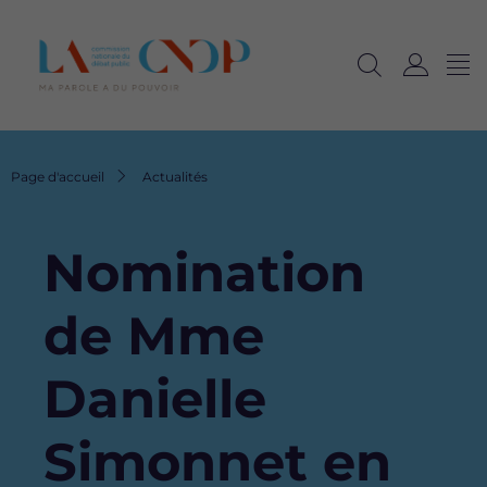
Me
Navig
Ouvrir
C
langu
la
o
recherche
n
n
Fil
Page d'accueil
Actualités
e
d'Ariane
x
i
Nomination
o
n
de Mme
Danielle
Simonnet en