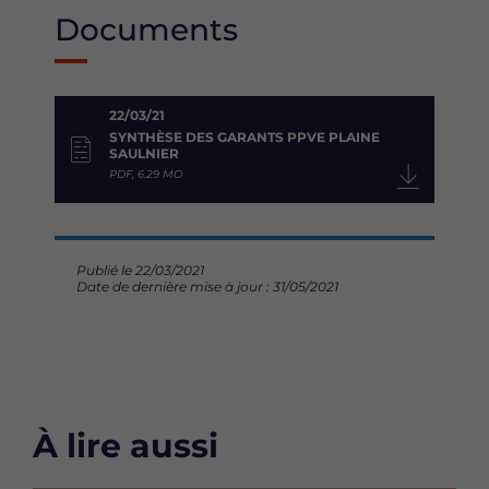
b
t
e
Documents
o
e
d
o
r
i
k
n
22/03/21
SYNTHÈSE DES GARANTS PPVE PLAINE
SAULNIER
PDF, 6.29 MO
Publié le 22/03/2021
Date de dernière mise à jour : 31/05/2021
À lire aussi