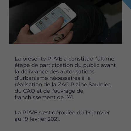
a
a
a
g
g
g
e
e
e
r
r
r
c
c
c
e
e
e
t
t
t
t
t
t
e
e
e
La présente PPVE a constitué l’ultime
p
p
p
étape de participation du public avant
a
a
a
la délivrance des autorisations
g
g
g
d’urbanisme nécessaires à la
e
e
e
réalisation de la ZAC Plaine Saulnier,
s
s
s
du CAO et de l’ouvrage de
u
u
u
franchissement de l’A1.
r
r
r
F
T
L
La PPVE s'est déroulée du 19 janvier
a
w
i
au 19 février 2021.
c
i
n
e
t
k