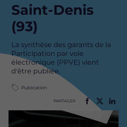
Saint-Denis
(93)
La synthèse des garants de la
Participation par voie
électronique (PPVE) vient
d'être publiée.
Publication
PARTAGER
P
P
P
Image
a
a
a
r
r
r
t
t
t