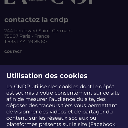
contactez la cndp
244 boulevard Saint-Germain
75007 Paris - France
T +33 1 44 49 85 60
CONTACT
suivez-nous
Utilisation des cookies
La CNDP utilise des cookies dont le dépôt
est soumis à votre consentement sur ce site
S
S
S
S
S
S
S
u
u
u
u
u
u
u
afin de mesurer l’audience du site, des
i
i
i
i
i
i
i
déposer des traceurs tiers vous permettant
abonnez-vous
v
v
v
v
v
v
v
de visionner des vidéos et de partager du
e
e
e
e
e
e
e
contenu sur les réseaux sociaux ou
z
z
z
z
z
z
z
plateformes présents sur le site (Facebook,
S'INSCRIRE À LA NEWSLETTER
-
-
-
-
-
-
-