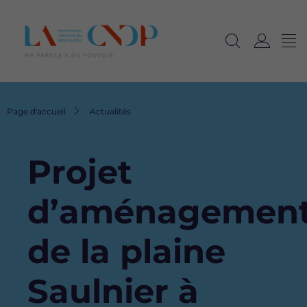
Me
Navig
Ouvrir
C
langu
la
o
recherche
n
n
Fil
Page d'accueil
Actualités
e
d'Ariane
x
i
Projet
o
n
d’aménagemen
de la plaine
Saulnier à