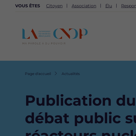
NAVIGATION
VOUS ÊTES
Citoyen
Association
Élu
Respon
SECONDAIRE
Fil
Page d'accueil
Actualités
d'Ariane
Publication d
débat public s
réacteurs nucl