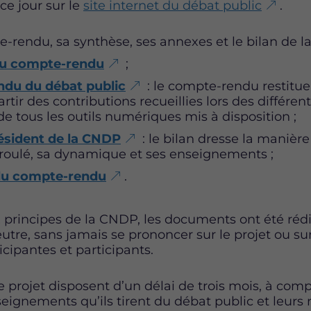
e jour sur le
site internet du débat public
.
-rendu, sa synthèse, ses annexes et le bilan de l
du compte-rendu
;
du du débat public
: le compte-rendu restitue
artir des contributions recueillies lors des différe
de tous les outils numériques mis à disposition ;
résident de la CNDP
:
le bilan
dresse la manière
éroulé, sa dynamique et ses enseignements ;
du compte-rendu
.
rincipes de la CNDP, les documents ont été réd
tre, sans jamais se prononcer sur le projet ou sur
icipantes et participants.
 projet disposent d’un délai de trois mois, à comp
seignements qu’ils tirent du débat public et leurs