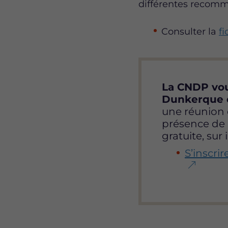
différentes recomm
Consulter la
fi
La CNDP vou
Dunkerque e
une réunion 
présence de l
gratuite, sur 
S’inscri