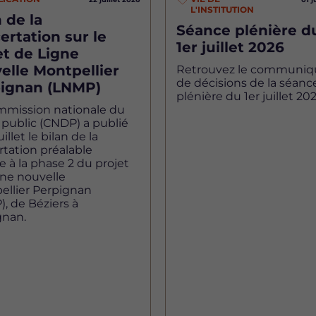
L'INSTITUTION
 de la
Séance plénière d
ertation sur le
1er juillet 2026
et de Ligne
elle Montpellier
Retrouvez le communiq
de décisions de la séanc
ignan (LNMP)
plénière du 1er juillet 202
mmission nationale du
public (CNDP) a publié
uillet le bilan de la
tation préalable
ve à la phase 2 du projet
gne nouvelle
ellier Perpignan
, de Béziers à
gnan.