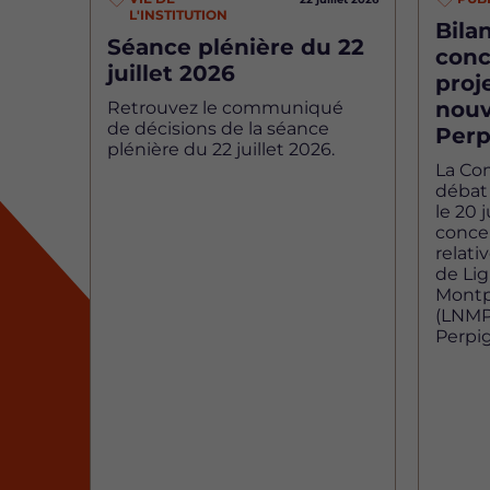
L'INSTITUTION
Bilan
Séance plénière du 22
conc
juillet 2026
proj
nouv
Retrouvez le communiqué
de décisions de la séance
Perp
plénière du 22 juillet 2026.
La Co
débat 
le 20 j
concer
relati
de Li
Montp
(LNMP)
Perpi