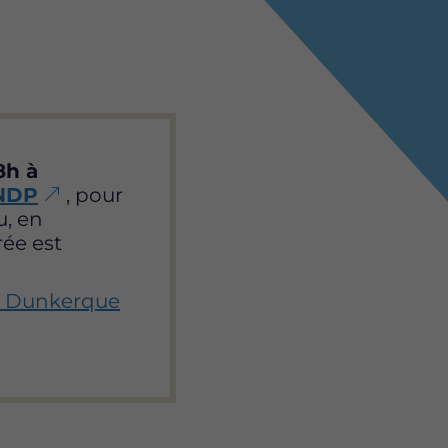
8h à
CNDP
, pour
u, en
rée est
5 à Dunkerque