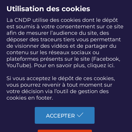
suivez-nous
Utilisation des cookies
La CNDP utilise des cookies dont le dépôt
est soumis à votre consentement sur ce site
S
S
S
S
S
S
S
u
u
u
u
u
u
u
afin de mesurer l’audience du site, des
i
i
i
i
i
i
i
déposer des traceurs tiers vous permettant
abonnez-vous
v
v
v
v
v
v
v
de visionner des vidéos et de partager du
e
e
e
e
e
e
e
contenu sur les réseaux sociaux ou
z
z
z
z
z
z
z
plateformes présents sur le site (Facebook,
S'INSCRIRE À LA NEWSLETTER
-
-
-
-
-
-
-
YouTube). Pour en savoir plus, cliquez
ici.
n
n
n
n
n
n
n
o
o
o
o
o
o
o
SUIVEZ L'ACTUALITÉ DE LA CNDP
u
u
u
u
u
u
u
Si vous acceptez le dépôt de ces cookies,
s
s
s
s
s
s
s
vous pourrez revenir à tout moment sur
s
s
s
s
s
s
s
votre décision via l’outil de gestion des
u
u
u
u
u
u
u
cookies en footer.
r
r
r
r
r
r
r
F
T
L
D
Y
I
B
ACCESSIBILITÉ : PARTIELLEMENT CONFORME
a
w
i
a
o
n
l
ACCEPTER
c
i
n
i
u
s
u
PLAN DU SITE
e
t
k
l
t
t
e
b
t
e
y
u
a
s
MARCHÉS PUBLICS