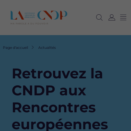
Me
Navig
Ouvrir
C
langu
la
o
recherche
n
n
Fil
Page d'accueil
Actualités
e
d'Ariane
x
i
Retrouvez la
o
n
CNDP aux
Rencontres
européennes