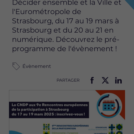
Décider ensemble et la Ville et
l'Eurométropole de
Strasbourg, du 17 au 19 mars à
Strasbourg et du 20 au 21 en
numérique. Découvrez le pré-
programme de l'évènement !
Évènement
PARTAGER
P
P
P
Image
a
a
a
r
r
r
t
t
t
a
a
a
g
g
g
e
e
e
r
r
r