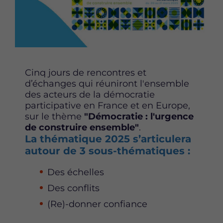
c
c
c
e
e
e
t
t
t
t
t
t
e
e
e
p
p
p
Cinq jours de rencontres et
a
a
a
d’échanges qui réuniront l'ensemble
g
g
g
des acteurs de la démocratie
e
e
e
participative en France et en Europe,
s
s
s
sur le thème
"Démocratie : l'urgence
u
u
u
de construire ensemble"
.
r
r
r
La thématique 2025 s’articulera
F
T
L
autour de 3 sous-thématiques :
a
w
i
c
i
n
Des échelles
e
t
k
b
t
e
Des conflits
o
e
d
(Re)-donner confiance
o
r
i
k
n