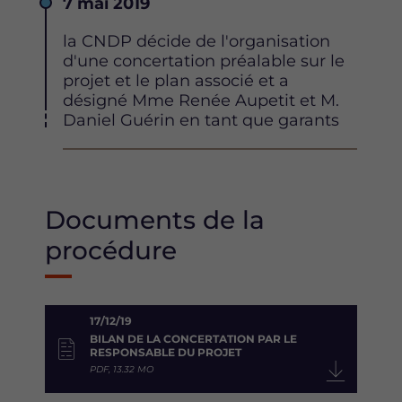
Date
7 mai 2019
Description
la CNDP décide de l'organisation
d'une concertation préalable sur le
projet et le plan associé et a
désigné Mme Renée Aupetit et M.
Daniel Guérin en tant que garants
Documents de la
procédure
17/12/19
BILAN DE LA CONCERTATION PAR LE
RESPONSABLE DU PROJET
PDF, 13.32 MO