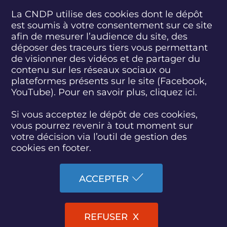
La CNDP utilise des cookies dont le dépôt
est soumis à votre consentement sur ce site
S
S
S
S
S
S
S
u
u
u
u
u
u
u
afin de mesurer l’audience du site, des
i
i
i
i
i
i
i
déposer des traceurs tiers vous permettant
abonnez-vous
v
v
v
v
v
v
v
de visionner des vidéos et de partager du
e
e
e
e
e
e
e
contenu sur les réseaux sociaux ou
z
z
z
z
z
z
z
plateformes présents sur le site (Facebook,
S'INSCRIRE À LA NEWSLETTER
-
-
-
-
-
-
-
YouTube). Pour en savoir plus, cliquez
ici.
n
n
n
n
n
n
n
o
o
o
o
o
o
o
SUIVEZ L'ACTUALITÉ DE LA CNDP
u
u
u
u
u
u
u
Si vous acceptez le dépôt de ces cookies,
s
s
s
s
s
s
s
vous pourrez revenir à tout moment sur
s
s
s
s
s
s
s
votre décision via l’outil de gestion des
u
u
u
u
u
u
u
cookies en footer.
r
r
r
r
r
r
r
F
T
L
D
Y
I
B
ACCESSIBILITÉ : PARTIELLEMENT CONFORME
a
w
i
a
o
n
l
ACCEPTER
c
i
n
i
u
s
u
PLAN DU SITE
e
t
k
l
t
t
e
b
t
e
y
u
a
s
MARCHÉS PUBLICS
o
e
d
m
b
g
k
REFUSER
o
r
i
o
e
r
y
MENTIONS LÉGALES