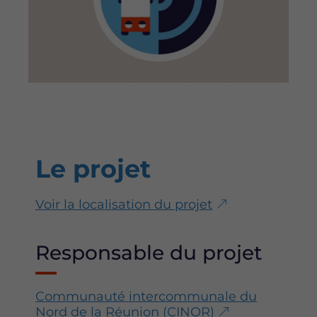
u
u
u
r
r
r
F
T
L
a
w
i
c
i
n
e
t
k
b
t
e
o
e
d
o
r
i
k
n
Le projet
Voir la localisation du projet
Responsable du projet
Communauté intercommunale du
Nord de la Réunion (CINOR)