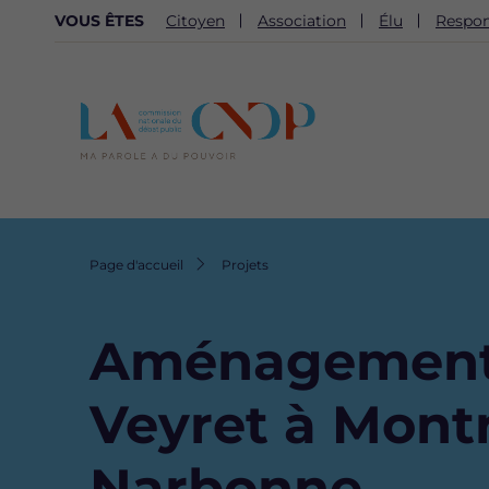
NAVIGATION
VOUS ÊTES
Citoyen
Association
Élu
Respon
SECONDAIRE
Fil
Page d'accueil
Projets
d'Ariane
Aménagement d
Veyret à Mont
Narbonne