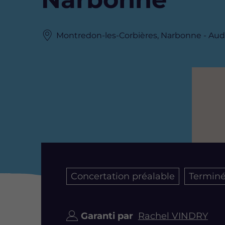
Montredon-les-Corbières, Narbonne - Aude
Image
Concertation préalable
Termin
Garanti par
Rachel VINDRY