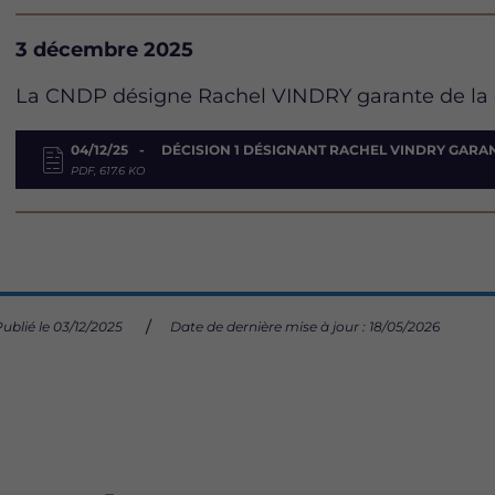
Date
3 décembre 2025
Description
La CNDP désigne Rachel VINDRY garante de la c
Document
04/12/25
DÉCISION 1 DÉSIGNANT RACHEL VINDRY GARA
PDF, 617.6 KO
ublié le 03/12/2025
Date de dernière mise à jour : 18/05/2026