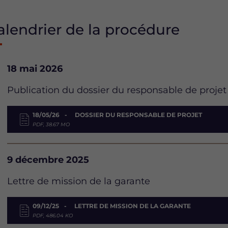
alendrier de la procédure
Date
18 mai 2026
Description
Publication du dossier du responsable de projet
Document
18/05/26
DOSSIER DU RESPONSABLE DE PROJET
PDF, 38.67 MO
Date
9 décembre 2025
Description
Lettre de mission de la garante
Document
09/12/25
LETTRE DE MISSION DE LA GARANTE
PDF, 486.04 KO