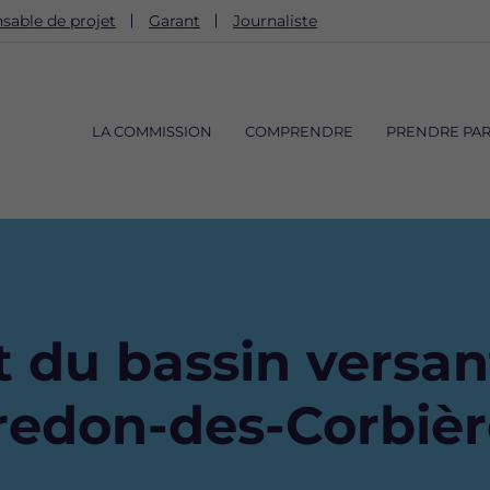
sable de projet
Garant
Journaliste
Navigation
principale
LA COMMISSION
COMPRENDRE
PRENDRE PAR
u bassin versan
redon-des-Corbièr