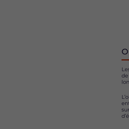
O
Le
de
lo
L’
en
su
d’