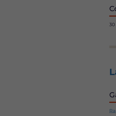
C
30
L
G
Ra