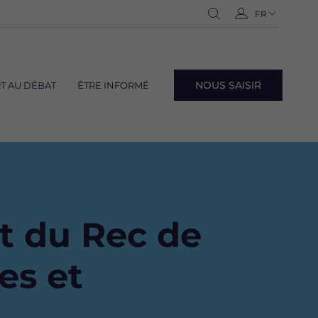
Navigation
FR
-
Ouvrir
C
langues
Français
la
o
recherche
n
n
NOUS SAISIR
T AU DÉBAT
ÊTRE INFORMÉ
e
Navig
x
lang
i
o
n
t du Rec de
es et