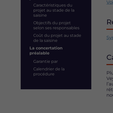
Voi
Caractéristiques du
projet au stade de la
saisine
R
Objectifs du projet
selon ses responsables
Coût du projet au stade
Sy
de la saisine
La concertation
préalable
C
Garantie par
Calendrier de la
Pl
procédure
Ve
l’
ré
no