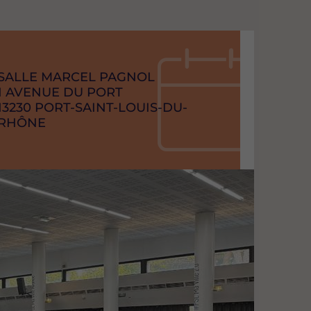
RAISON
SALLE MARCEL PAGNOL
SOCIAL
ADRESSE
1 AVENUE DU PORT
CODE
13230
VILLE
PORT-SAINT-LOUIS-DU-
POSTAL
RHÔNE