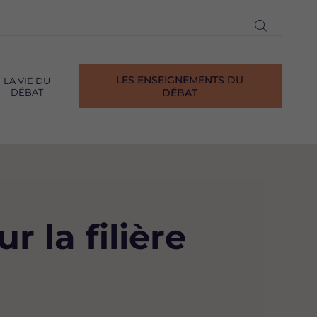
Ouvrir
la
recherch
LES ENSEIGNEMENTS DU
LA VIE DU
DÉBAT
DÉBAT
r la filière