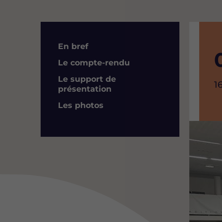
Résumé
En bref
Le compte-rendu
Le support de
H
1
présentation
d
Les photos
l
Image