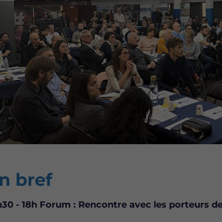
ntent
n bref
h30 - 18h Forum : Rencontre avec les porteurs de