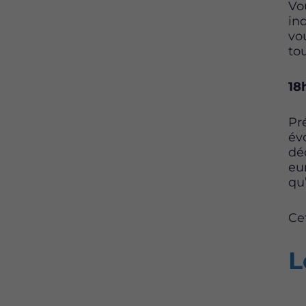
Vo
in
vo
tou
18
Pr
év
dé
eu
qu’
Ce
L