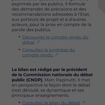
t
t
t
exprimés par les publics. Il formule
e
e
e
des demandes de précisions et des
p
p
p
recommandations adressées à l’Etat,
a
a
a
aux porteurs de projet et à d'autres
g
g
g
acteurs, pour la prise en compte de la
e
e
e
parole des publics.
s
s
s
Découvrez le compte-rendu du
u
u
u
débat
r
r
r
F
T
L
Consultez la synthèse du
a
w
i
compte-rendu
c
i
n
e
t
k
b
t
e
Le bilan est rédigé par le président
o
e
d
de la Commission nationale du débat
o
r
i
public (CNDP)
, Marc Papinutti. Il met
k
n
en perspective la façon dont le débat
s'est déroulé, sa dynamique et ses
principaux enseignements.
Consultez le bilan du débat