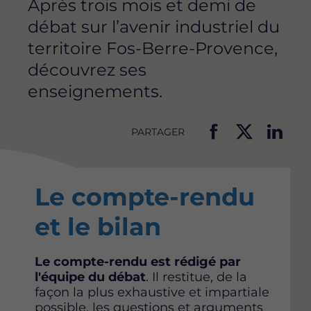
Après trois mois et demi de
débat sur l’avenir industriel du
territoire Fos-Berre-Provence,
découvrez ses
enseignements.
PARTAGER
P
P
P
a
a
a
r
r
r
Le compte-rendu
t
t
t
a
a
a
et le bilan
g
g
g
e
e
e
r
r
r
Le compte-rendu est rédigé par
c
c
c
l'équipe du débat
. Il restitue, de la
e
e
e
façon la plus exhaustive et impartiale
t
t
t
possible, les questions et arguments