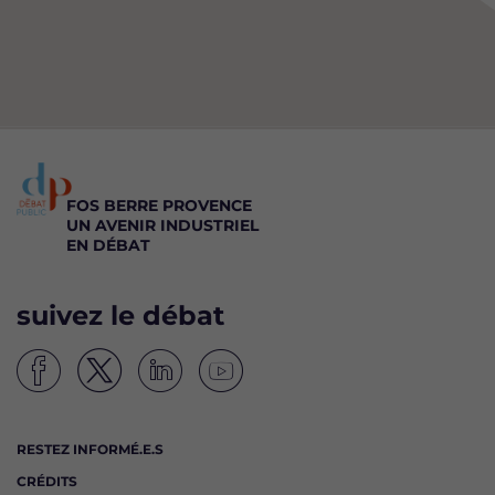
FOS BERRE PROVENCE
UN AVENIR INDUSTRIEL
EN DÉBAT
suivez le débat
S
S
S
S
u
u
u
u
i
i
i
i
RESTEZ INFORMÉ.E.S
v
v
v
v
CRÉDITS
e
e
e
e