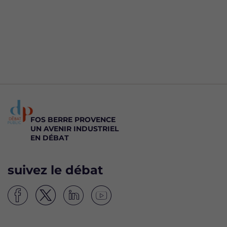
FOS BERRE PROVENCE
UN AVENIR INDUSTRIEL
EN DÉBAT
suivez le débat
S
S
S
S
u
u
u
u