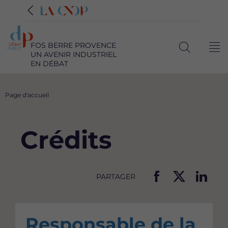
FOS BERRE PROVENCE
Me
UN AVENIR INDUSTRIEL
Ouvrir
EN DÉBAT
la
recherche
Fil
Page d'accueil
d'Ariane
Crédits
PARTAGER
P
P
P
a
a
a
r
r
r
Responsable de la
t
t
t