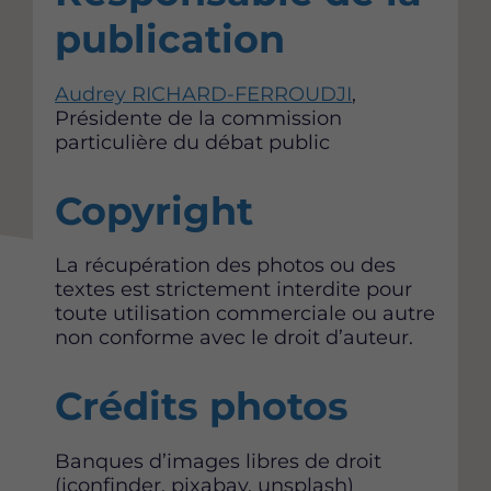
a
a
a
publication
g
g
g
e
e
e
r
r
r
Audrey RICHARD-FERROUDJI
,
c
c
c
Présidente de la commission
e
e
e
particulière du débat public
t
t
t
t
t
t
Copyright
e
e
e
p
p
p
a
a
a
La récupération des photos ou des
g
g
g
textes est strictement interdite pour
e
e
e
toute utilisation commerciale ou autre
s
s
s
non conforme avec le droit d’auteur.
u
u
u
r
r
r
Crédits photos
F
T
L
a
w
i
c
i
n
Banques d’images libres de droit
e
t
k
(iconfinder, pixabay, unsplash)