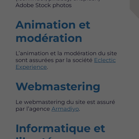
b
t
e
Adobe Stock photos
o
e
d
o
r
i
k
n
Animation et
modération
L’animation et la modération du site
sont assurées par la société
Eclectic
Experience
.
Webmastering
Le webmastering du site est assuré
par l’agence
Armadiyo
.
Informatique et