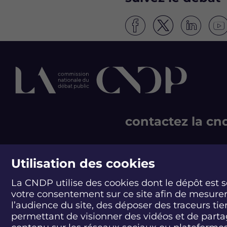
S
S
S
S
u
u
u
u
i
i
i
i
v
v
v
v
e
e
e
e
z
z
z
z
l
l
l
l
e
e
e
e
d
d
d
d
contactez la cn
é
é
é
é
b
b
b
b
a
a
a
a
244 boulevard Saint-Ge
t
t
t
t
75007 Paris - France
Utilisation des cookies
P
P
P
P
T +33 1 44 49 85 60
r
r
r
r
La CNDP utilise des cookies dont le dépôt est 
o
o
o
o
CONTACT
votre consentement sur ce site afin de mesure
j
j
j
j
l’audience du site, des déposer des traceurs tie
e
e
e
e
t
t
t
t
permettant de visionner des vidéos et de part
s
s
s
s