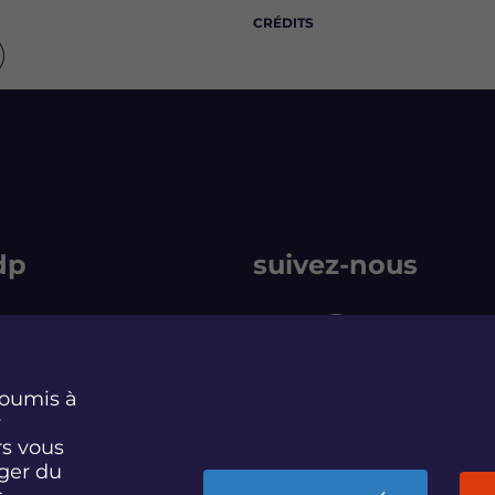
CRÉDITS
dp
suivez-nous
rmain
S
S
S
S
u
u
u
u
soumis à
i
i
i
i
r
abonnez-vous
v
v
v
v
rs vous
e
e
e
e
ager du
z
z
z
z