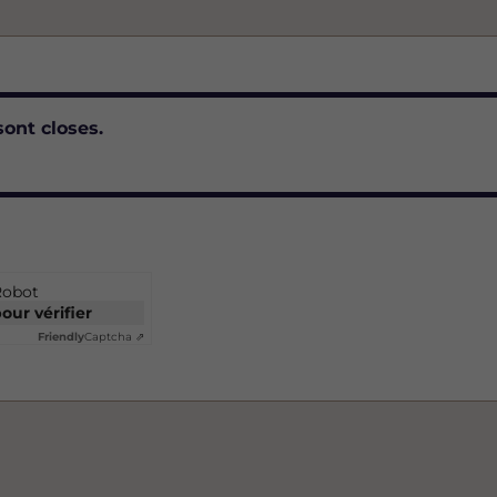
e
sont closes.
Robot
pour vérifier
Friendly
Captcha ⇗