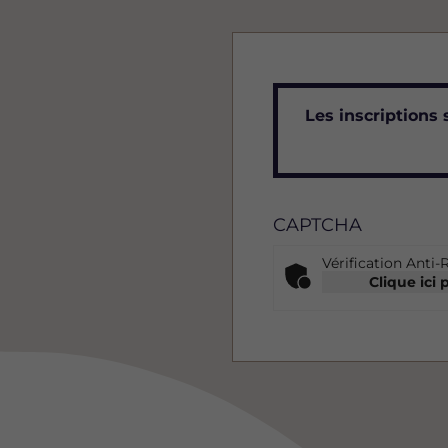
Messag
Les inscriptions 
d'état
CAPTCHA
Vérification Anti-
Clique ici 