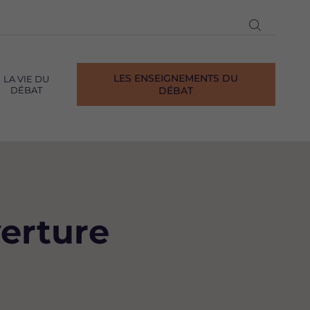
Ouvrir
la
recherch
LES ENSEIGNEMENTS DU
LA VIE DU
DÉBAT
DÉBAT
verture