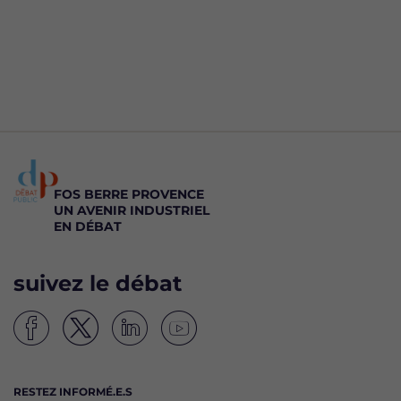
FOS BERRE PROVENCE
UN AVENIR INDUSTRIEL
EN DÉBAT
suivez le débat
S
S
S
S
u
u
u
u
i
i
i
i
RESTEZ INFORMÉ.E.S