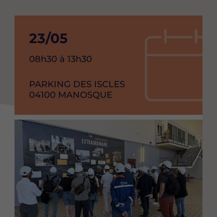
Date
23/05
de
Heure
08h30 à 13h30
debut
de
l'événement
RAISON
PARKING DES ISCLES
de
SOCIAL
CODE
04100
VILLE
MANOSQUE
l'événement
POSTAL
Image