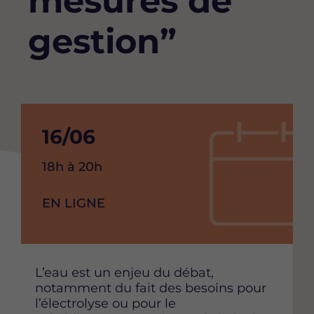
mesures de
gestion”
Date
16/06
de
Heure
18h à 20h
debut
de
l'événement
RAISON
EN LIGNE
de
SOCIAL
l'événement
Content
L’eau est un enjeu du débat,
notamment du fait des besoins pour
l’électrolyse ou pour le