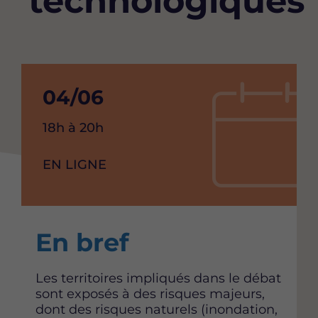
technologiques
Date
04/06
de
Heure
18h à 20h
debut
de
l'événement
RAISON
EN LIGNE
de
SOCIAL
l'événement
Content
En bref
Les territoires impliqués dans le débat
sont exposés à des risques majeurs,
dont des risques naturels (inondation,