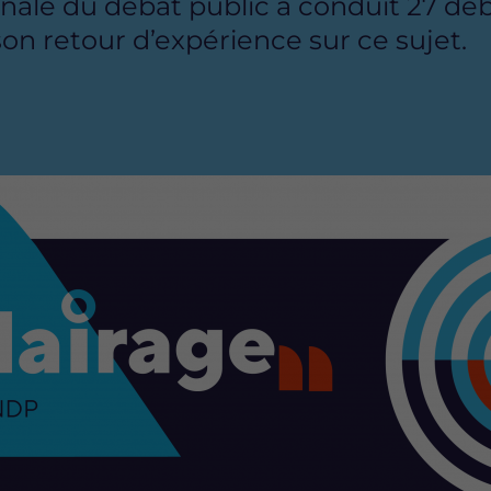
nale du débat public a conduit 27 déb
 son retour d’expérience sur ce sujet.