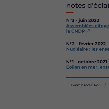
notes d'écla
N°3 - juin 2022
Assemblées citoyen
la CNDP
N°2 - février 2022
Nucléaire : les en
N°1 - octobre 2021
Eolien en mer, ens
Publié le 05/12/2022