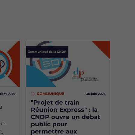
Image
COMMUNIQUÉ
uillet 2026
30 juin 2026
"Projet de train
u
Réunion Express" : la
CNDP ouvre un débat
public pour
ué
e
permettre aux