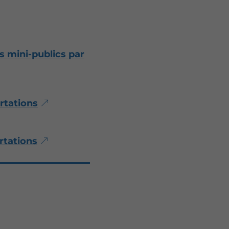
s mini-publics par
rtations
rtations