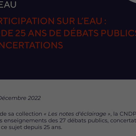
 Décembre 2022
e sa collection
« Les notes d'éclairage »
, la CND
es enseignements des 27 débats publics, concertat
 ce sujet depuis 25 ans.