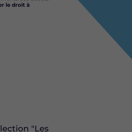
 le droit à
lection "Les