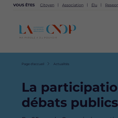
NAVIGATION
VOUS ÊTES
Citoyen
Association
Élu
Respon
SECONDAIRE
Fil
Page d'accueil
Actualités
d'Ariane
La participatio
débats publics