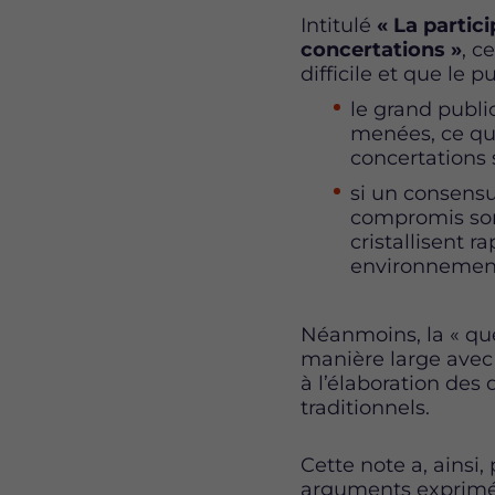
Intitulé
« La partici
concertations »
, c
difficile et que le 
le grand publi
menées, ce qui
concertations s
si un consensus
compromis sont
cristallisent 
environnement
Néanmoins, la « que
manière large avec 
à l’élaboration des 
traditionnels.
Cette note a, ainsi,
arguments exprimés