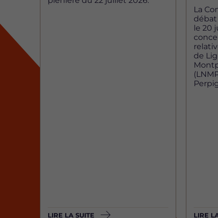
plénière du 22 juillet 2026.
La Co
débat 
le 20 j
concer
relati
de Li
Montp
(LNMP)
Perpi
LIRE LA SUITE
LIRE L