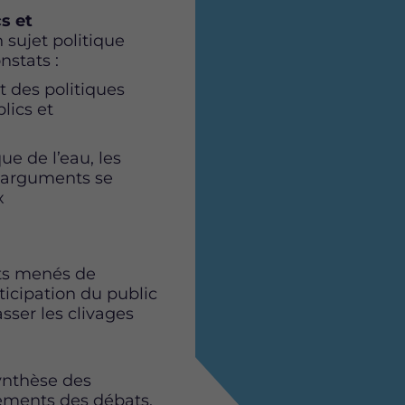
cs et
 sujet politique
nstats :
t des politiques
lics et
ue de l’eau, les
s arguments se
x
ats menés de
ticipation du public
sser les clivages
synthèse des
ements des débats.