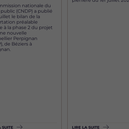
plénière du 1er juillet 202
mmission nationale du
public (CNDP) a publié
uillet le bilan de la
tation préalable
ve à la phase 2 du projet
gne nouvelle
ellier Perpignan
, de Béziers à
gnan.
A SUITE
LIRE LA SUITE