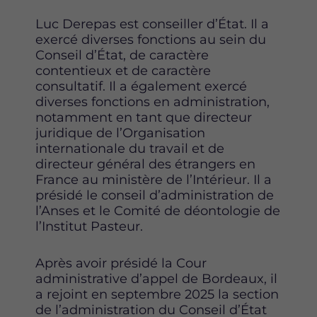
p
p
p
Luc Derepas est conseiller d’État. Il a
a
a
a
exercé diverses fonctions au sein du
g
g
g
Conseil d’État, de caractère
e
e
e
contentieux et de caractère
s
s
s
consultatif. Il a également exercé
u
u
u
diverses fonctions en administration,
r
r
r
notamment en tant que directeur
F
T
L
juridique de l’Organisation
a
w
i
internationale du travail et de
c
i
n
directeur général des étrangers en
e
t
k
France au ministère de l’Intérieur. Il a
b
t
e
présidé le conseil d’administration de
o
e
d
l’Anses et le Comité de déontologie de
o
r
i
l’Institut Pasteur.
k
n
Après avoir présidé la Cour
administrative d’appel de Bordeaux, il
a rejoint en septembre 2025 la section
de l’administration du Conseil d’État