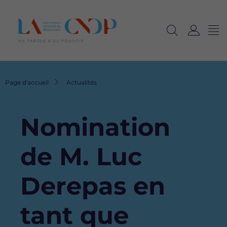
Me
Navig
Ouvrir
C
langu
la
o
recherche
n
n
Fil
Page d'accueil
Actualités
e
d'Ariane
x
i
Nomination
o
n
de M. Luc
Derepas en
tant que