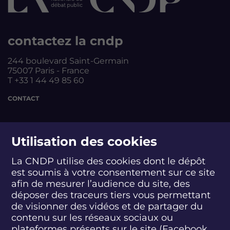
contactez la cndp
244 boulevard Saint-Germain
75007 Paris - France
T +33 1 44 49 85 60
CONTACT
suivez-nous
Utilisation des cookies
La CNDP utilise des cookies dont le dépôt
est soumis à votre consentement sur ce site
S
S
S
S
S
S
S
u
u
u
u
u
u
u
afin de mesurer l’audience du site, des
i
i
i
i
i
i
i
déposer des traceurs tiers vous permettant
abonnez-vous
v
v
v
v
v
v
v
de visionner des vidéos et de partager du
e
e
e
e
e
e
e
contenu sur les réseaux sociaux ou
z
z
z
z
z
z
z
plateformes présents sur le site (Facebook,
S'INSCRIRE À LA NEWSLETTER