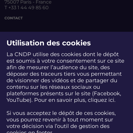
75007 Paris - France
T +33 1 44 49 85 60
CONTACT
suivez-nous
Utilisation des cookies
La CNDP utilise des cookies dont le dépôt
est soumis à votre consentement sur ce site
S
S
S
S
S
S
S
u
u
u
u
u
u
u
afin de mesurer l’audience du site, des
i
i
i
i
i
i
i
déposer des traceurs tiers vous permettant
abonnez-vous
v
v
v
v
v
v
v
de visionner des vidéos et de partager du
e
e
e
e
e
e
e
contenu sur les réseaux sociaux ou
z
z
z
z
z
z
z
plateformes présents sur le site (Facebook,
S'INSCRIRE À LA NEWSLETTER
-
-
-
-
-
-
-
YouTube). Pour en savoir plus, cliquez
ici.
n
n
n
n
n
n
n
o
o
o
o
o
o
o
SUIVEZ L'ACTUALITÉ DE LA CNDP
u
u
u
u
u
u
u
Si vous acceptez le dépôt de ces cookies,
s
s
s
s
s
s
s
vous pourrez revenir à tout moment sur
s
s
s
s
s
s
s
votre décision via l’outil de gestion des
u
u
u
u
u
u
u
cookies en footer.