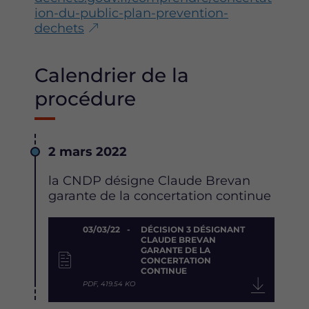
ion-du-public-plan-prevention-
dechets
Calendrier de la
procédure
Date
2 mars 2022
Description
la CNDP désigne Claude Brevan
garante de la concertation continue
Document
03/03/22
DÉCISION 3 DÉSIGNANT
CLAUDE BREVAN
GARANTE DE LA
CONCERTATION
CONTINUE
PDF, 419.54 KO