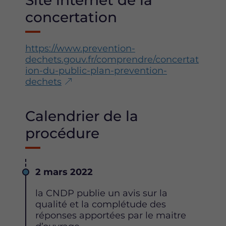
Site internet de la
concertation
https://www.prevention-
dechets.gouv.fr/comprendre/concertat
ion-du-public-plan-prevention-
dechets
Calendrier de la
procédure
Date
2 mars 2022
Description
la CNDP publie un avis sur la
qualité et la complétude des
réponses apportées par le maitre