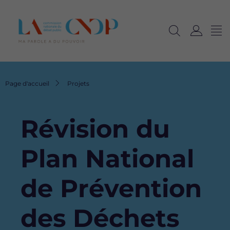
Me
Navig
Ouvrir
C
langu
la
o
recherche
n
n
Fil
Page d'accueil
Projets
e
d'Ariane
x
i
Révision du
o
n
Plan National
de Prévention
des Déchets