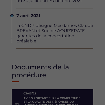
du 30 juillet au 30 octobre 2021
Date
7 avril 2021
Description
la CNDP désigne Mesdames Claude
BREVAN et Sophie AOUIZERATE
garantes de la concertation
préalable
Documents de la
procédure
03/03/22
AVIS 5 PORTANT SUR LA COMPLÉTUDE
ET LA QUALITÉ DES RÉPONSES DU