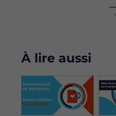
À lire aussi
Image
Image