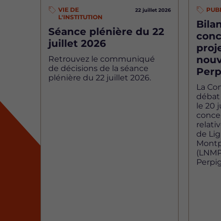
VIE DE
PUB
22 juillet 2026
L'INSTITUTION
Bilan
Séance plénière du 22
conc
juillet 2026
proj
nouv
Retrouvez le communiqué
de décisions de la séance
Perp
plénière du 22 juillet 2026.
La Co
débat 
le 20 j
concer
relati
de Li
Montp
(LNMP)
Perpi