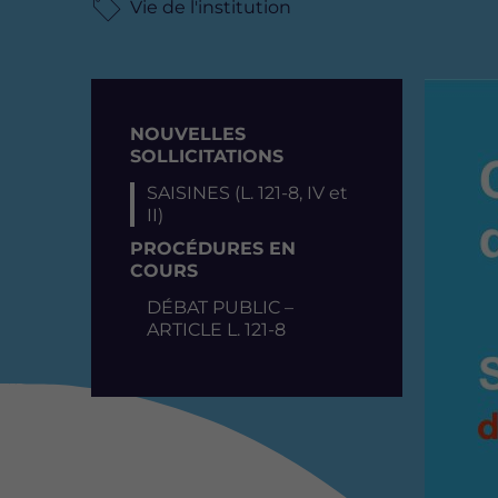
Vie de l'institution
Image
Résumé
NOUVELLES
SOLLICITATIONS
SAISINES (L. 121-8, IV et
II)
PROCÉDURES EN
COURS
DÉBAT PUBLIC –
ARTICLE L. 121-8