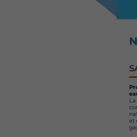
N
SA
Pr
ea
La
co
nat
et
ga