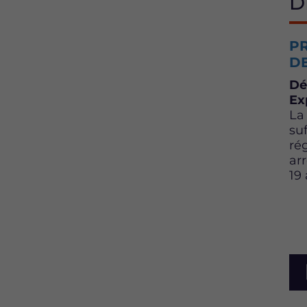
D
PR
DE
Dé
Ex
La
su
ré
ar
19