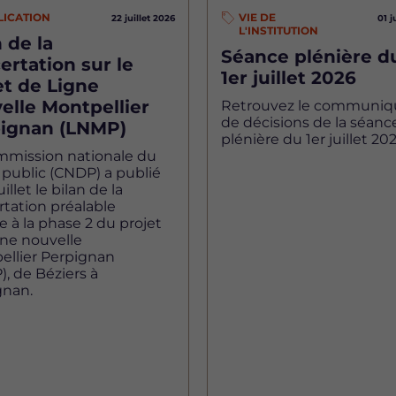
LICATION
VIE DE
22 juillet 2026
01 j
L'INSTITUTION
 de la
Séance plénière d
ertation sur le
1er juillet 2026
et de Ligne
elle Montpellier
Retrouvez le communiq
de décisions de la séanc
ignan (LNMP)
plénière du 1er juillet 202
mmission nationale du
public (CNDP) a publié
uillet le bilan de la
tation préalable
ve à la phase 2 du projet
gne nouvelle
ellier Perpignan
, de Béziers à
gnan.