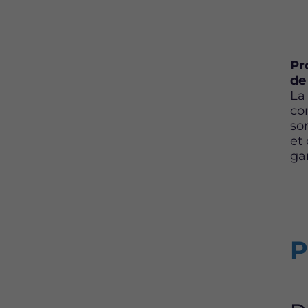
Pr
de
La
co
so
et
ga
P