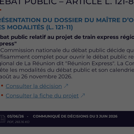
ÉBAT PUBLIC – ARTICLE L. 121-8
ÉSENTATION DU DOSSIER DU MAÎTRE D’O
S MODALITÉS (L. 121-11)
bat public relatif au projet de train express rég
press"
 Commission nationale du débat public décide que
ffisamment complet pour ouvrir le débat public rela
gional de La Réunion dit "Réunion Express". La C
rête les modalités du débat public et son calendrie
 août au 26 novembre 2026.
Consulter la décision
Consulter la fiche du projet
03/06/26
COMMUNIQUÉ DE DÉCISIONS DU 3 JUIN 2026
PDF, 265.16 KO