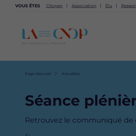
NAVIGATION
VOUS ÊTES
Citoyen
Association
Élu
Respon
SECONDAIRE
Fil
Page d'accueil
Actualités
d'Ariane
Séance plénièr
Retrouvez le communiqué de dé