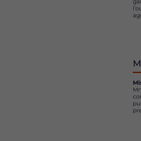
ga
l’
ag
M
Mi
Mm
co
pu
pr