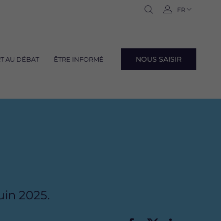
Navigation
FR
-
Ouvrir
C
langues
Français
la
o
recherche
n
n
NOUS SAISIR
T AU DÉBAT
ÊTRE INFORMÉ
e
Navig
x
lang
i
o
n
uin 2025.