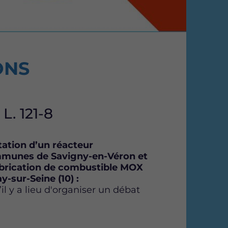
F
T
L
a
w
i
c
i
n
e
t
k
b
t
e
ONS
o
e
d
o
r
i
k
n
. 121-8
tation d’un réacteur
mmunes de Savigny-en-Véron et
fabrication de combustible MOX
-sur-Seine (10) :
l y a lieu d'organiser un débat