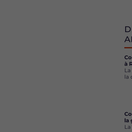
D
A
Co
à R
La
la
Co
la
La