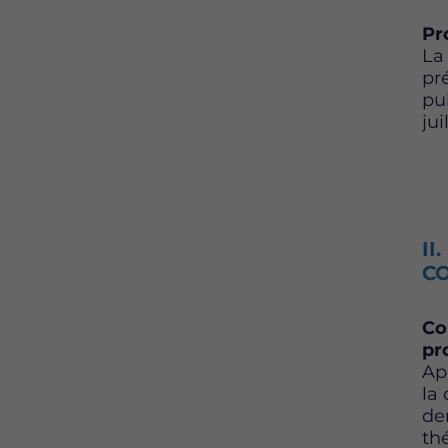
Pr
La
pr
pu
jui
II
C
Co
pr
Ap
la
de
th