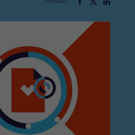
PARTAGER
P
P
P
a
a
a
r
r
r
t
t
t
a
a
a
g
g
g
e
e
e
r
r
r
c
c
c
e
e
e
t
t
t
t
t
t
e
e
e
p
p
p
a
a
a
g
g
g
e
e
e
s
s
s
u
u
u
r
r
r