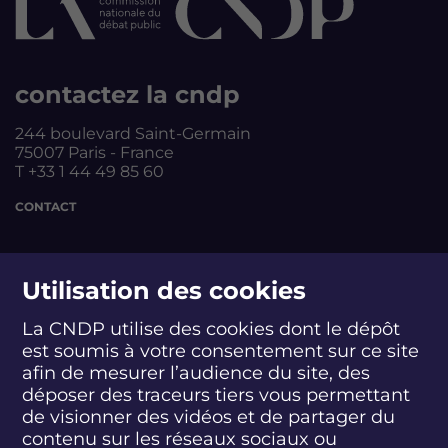
contactez la cndp
244 boulevard Saint-Germain
75007 Paris - France
T +33 1 44 49 85 60
CONTACT
suivez-nous
Utilisation des cookies
La CNDP utilise des cookies dont le dépôt
est soumis à votre consentement sur ce site
S
S
S
S
S
S
S
u
u
u
u
u
u
u
afin de mesurer l’audience du site, des
i
i
i
i
i
i
i
déposer des traceurs tiers vous permettant
abonnez-vous
v
v
v
v
v
v
v
de visionner des vidéos et de partager du
e
e
e
e
e
e
e
contenu sur les réseaux sociaux ou
z
z
z
z
z
z
z