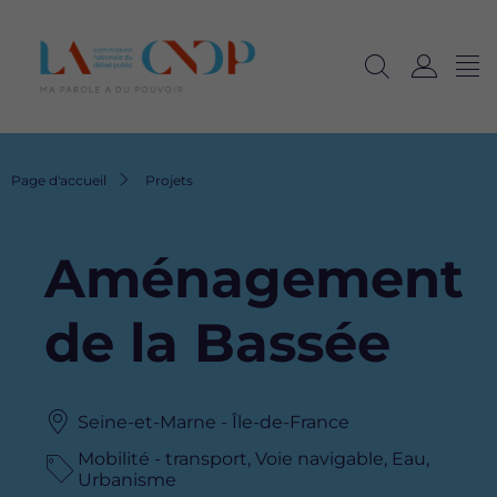
Me
Navig
Ouvrir
C
langu
la
o
recherche
n
n
Fil
Page d'accueil
Projets
e
d'Ariane
x
i
Aménagement
o
n
de la Bassée
Seine-et-Marne - Île-de-France
Mobilité - transport, Voie navigable, Eau,
Urbanisme