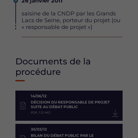
Date
26 janvier 2011
Description
saisine de la CNDP par les Grands
Lacs de Seine, porteur du projet (ou
« responsable de projet »)
Documents de la
procédure
14/06/12
DÉCISION DU RESPONSABLE DE PROJET
SUITE AU DÉBAT PUBLIC
PDF, 1.12 MO
30/03/12
BILAN DU DÉBAT PUBLIC PAR LE