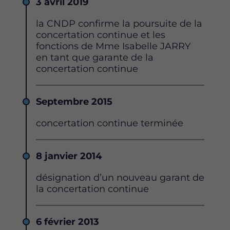
Date
3 avril 2019
Description
la CNDP confirme la poursuite de la
concertation continue et les
fonctions de Mme Isabelle JARRY
en tant que garante de la
concertation continue
Date
Septembre 2015
Description
concertation continue terminée
Date
8 janvier 2014
Description
désignation d’un nouveau garant de
la concertation continue
Date
6 février 2013