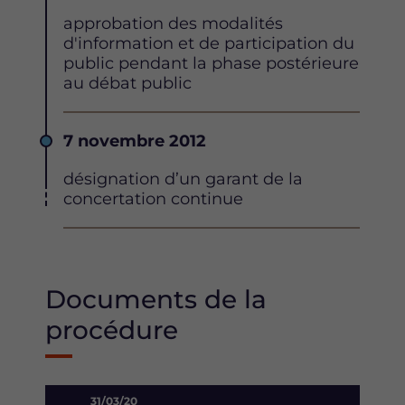
Description
approbation des modalités
d'information et de participation du
public pendant la phase postérieure
au débat public
Date
7 novembre 2012
Description
désignation d’un garant de la
concertation continue
Documents de la
procédure
31/03/20