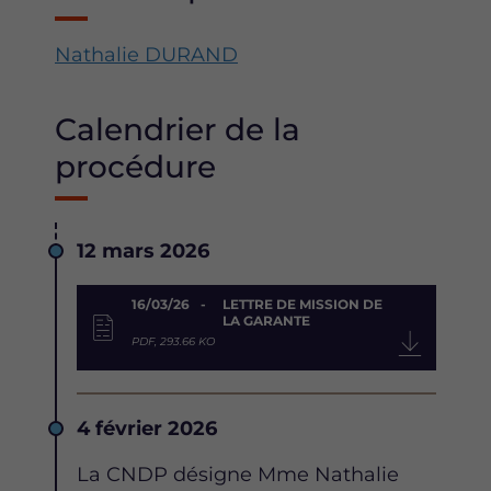
Nathalie DURAND
Calendrier de la
procédure
Date
12 mars 2026
Document
16/03/26
LETTRE DE MISSION DE
LA GARANTE
PDF, 293.66 KO
Date
4 février 2026
Description
La CNDP désigne Mme Nathalie