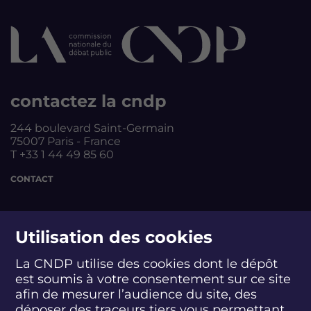
contactez la cndp
244 boulevard Saint-Germain
75007 Paris - France
T +33 1 44 49 85 60
CONTACT
suivez-nous
Utilisation des cookies
La CNDP utilise des cookies dont le dépôt
est soumis à votre consentement sur ce site
S
S
S
S
S
S
S
u
u
u
u
u
u
u
afin de mesurer l’audience du site, des
i
i
i
i
i
i
i
déposer des traceurs tiers vous permettant