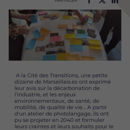
PARTAGER
P
P
P
Image
a
a
a
r
r
r
t
t
t
a
a
a
g
g
g
e
e
e
r
r
r
c
c
c
e
e
e
t
t
t
A la Cité des Transitions, une petite
t
t
t
dizaine de Marseillais.es ont exprimé
e
e
e
leur avis sur la décarbonation de
p
p
p
l'industrie, et les enjeux
a
a
a
environnementaux, de santé, de
g
g
g
mobilité, de qualité de vie... A partir
e
e
e
d'un atelier de photolangage, ils ont
s
s
s
pu se projeter en 2040 et formuler
u
u
u
leurs craintes et leurs souhaits pour le
r
r
r