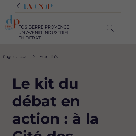
FOS BERRE PROVENCE
Me
UN AVENIR INDUSTRIEL
Ouvrir
EN DÉBAT
la
recherche
Fil
Page d'accueil
Actualités
d'Ariane
Le kit du
débat en
action : à la