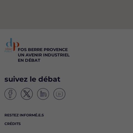
FOS BERRE PROVENCE
UN AVENIR INDUSTRIEL
EN DÉBAT
suivez le débat
S
S
S
S
u
u
u
u
i
i
i
i
RESTEZ INFORMÉ.E.S
v
v
v
v
CRÉDITS
e
e
e
e
z
z
z
z