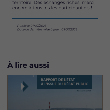
territoire. Des échanges riches, merci
F
T
L
encore à tous.tes les participant.e.s !
a
w
i
c
i
n
e
t
k
b
t
e
Publié le 07/07/2025
Date de dernière mise à jour : 07/07/2025
o
e
d
o
r
i
k
n
À lire aussi
Image