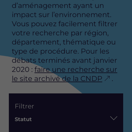
d’aménagement ayant un
impact sur l’environnement.
Vous pouvez facilement filtrer
votre recherche par région,
département, thématique ou
type de procédure. Pour les
débats terminés avant janvier
2020 :
faire une recherche sur
le site archivé de la CNDP
.
List
Filtrer
Statut