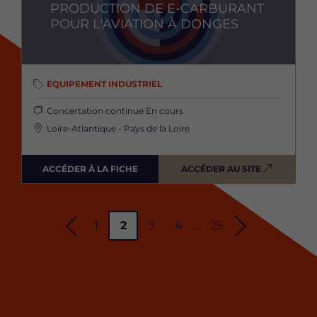
PRODUCTION DE E-CARBURANT
POUR L'AVIATION À DONGES
EQUIPEMENT INDUSTRIEL
Concertation continue
En cours
Loire-Atlantique - Pays de la Loire
ACCÉDER À LA FICHE
ACCÉDER AU SITE
P
1
P
2
P
3
P
4
…
P
25
Pagination
P
P
a
a
a
a
a
a
a
g
g
g
g
g
g
g
e
e
e
e
e
e
e
c
o
p
s
u
r
u