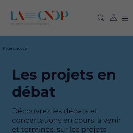
Me
Navig
Ouvrir
C
langu
la
o
recherche
n
n
Fil
Page d'accueil
e
d'Ariane
x
i
Les projets en
o
n
débat
Description
Découvrez les débats et
concertations en cours, à venir
et terminés, sur les projets