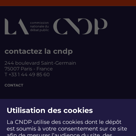
r
é
i
a
c
v
n
é
a
t
d
n
e
e
t
n
e
t
contactez la cndp
e
244 boulevard Saint-Germain
75007 Paris - France
T +33 1 44 49 85 60
CONTACT
suivez-nous
Utilisation des cookies
La CNDP utilise des cookies dont le dépôt
est soumis à votre consentement sur ce site
S
S
S
S
S
S
S
u
u
u
u
u
u
u
afin de mesurer l’audience du site, des