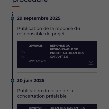
Date
29 septembre 2025
Description
Publication de la réponse du
responsable de projet
Document
29/09/25
RÉPONSE DU
RESPONSABLE DE
PROJET AU BILAN DES
GARANT.E.S
PDF, 3.86 MO
Date
30 juin 2025
Description
Publication du bilan de la
concertation préalable
Document
02/07/25
BILAN DES GARANT.E.S