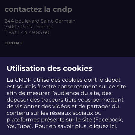
contactez la cndp
244 boulevard Saint-Germain
75007 Paris - France
T +33 1 44 49 85 60
CONTACT
suivez-nous
Utilisation des cookies
La CNDP utilise des cookies dont le dépôt
est soumis à votre consentement sur ce site
S
S
S
S
S
S
S
u
u
u
u
u
u
u
afin de mesurer l’audience du site, des
i
i
i
i
i
i
i
déposer des traceurs tiers vous permettant
abonnez-vous
v
v
v
v
v
v
v
de visionner des vidéos et de partager du
e
e
e
e
e
e
e
contenu sur les réseaux sociaux ou
z
z
z
z
z
z
z
plateformes présents sur le site (Facebook,
S'INSCRIRE À LA NEWSLETTER
-
-
-
-
-
-
-
YouTube). Pour en savoir plus, cliquez
ici.
n
n
n
n
n
n
n
o
o
o
o
o
o
o
SUIVEZ L'ACTUALITÉ DE LA CNDP