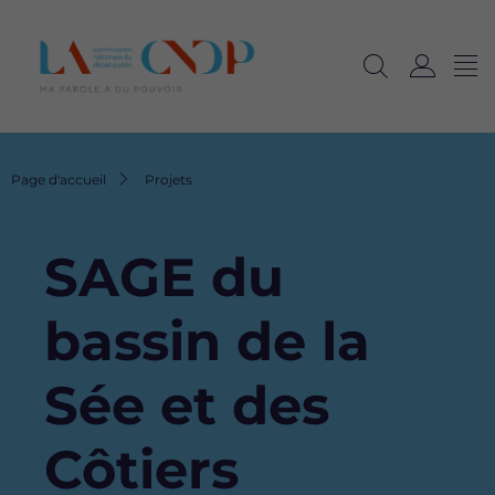
Me
Navig
Ouvrir
C
langu
la
o
recherche
n
n
Fil
Page d'accueil
Projets
e
d'Ariane
x
i
SAGE du
o
n
bassin de la
Sée et des
Côtiers