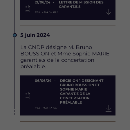
Document
21/06/24
LETTRE DE MISSION DES
GARANT.E.S
PDF, 804.67 KO
Date
5 juin 2024
Description
La CNDP désigne M. Bruno
BOUSSION et Mme Sophie MARIE
garant.e.s de la concertation
préalable.
Document
06/06/24
DÉCISION 1 DÉSIGNANT
BRUNO BOUSSION ET
SOPHIE MARIE
GARANT.E DE LA
CONCERTATION
PRÉALABLE
PDF, 750.77 KO