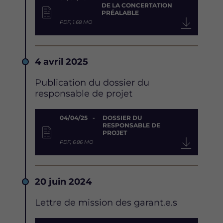
DE LA CONCERTATION
PRÉALABLE
PDF, 1.68 MO
Date
4 avril 2025
Description
Publication du dossier du
responsable de projet
Document
04/04/25
DOSSIER DU
RESPONSABLE DE
PROJET
PDF, 6.86 MO
Date
20 juin 2024
Description
Lettre de mission des garant.e.s