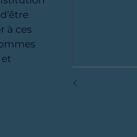
 d’être
r à ces
 sommes
 et
Précédent