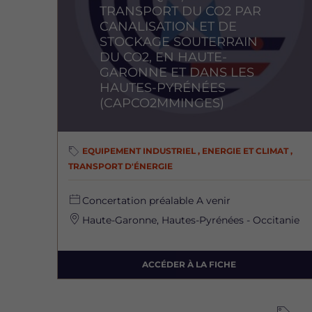
TRANSPORT DU CO2 PAR
CANALISATION ET DE
STOCKAGE SOUTERRAIN
DU CO2, EN HAUTE-
GARONNE ET DANS LES
HAUTES-PYRÉNÉES
(CAPCO2MMINGES)
EQUIPEMENT INDUSTRIEL , ENERGIE ET CLIMAT ,
TRANSPORT D'ÉNERGIE
Concertation préalable
A venir
Haute-Garonne, Hautes-Pyrénées - Occitanie
ACCÉDER À LA FICHE