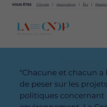
NAVIGATION
VOUS ÊTES
Citoyen
Association
Élu
Respon
SECONDAIRE
Content
Bloc
"Chacune et chacun a 
de peser sur les projets
politiques concernant
environnement. La Con