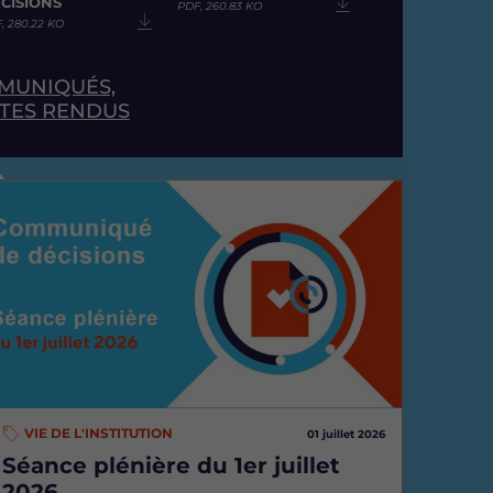
CISIONS
PDF, 260.83 KO
, 280.22 KO
MMUNIQUÉS,
PTES RENDUS
mage
VIE DE L'INSTITUTION
01 juillet 2026
Séance plénière du 1er juillet
2026