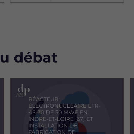
au débat
Image
I
RÉACTEUR
ÉLECTRONUCLÉAIRE LFR-
AS-30 DE 30 MWE EN
INDRE-ET-LOIRE (37) ET
INSTALLATION DE
FABRICATION DE