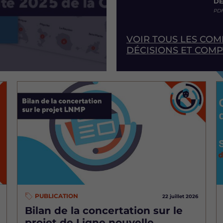
DÉ
PDF
VOIR TOUS LES CO
DÉCISIONS ET COM
Image
I
PUBLICATION
22 juillet 2026
Bilan de la concertation sur le
projet de Ligne nouvelle