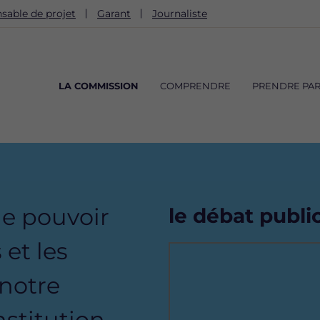
sable de projet
Garant
Journaliste
Navigation
principale
LA COMMISSION
COMPRENDRE
PRENDRE PAR
le pouvoir
le débat publi
 et les
Remote
video
 notre
URL
stitution