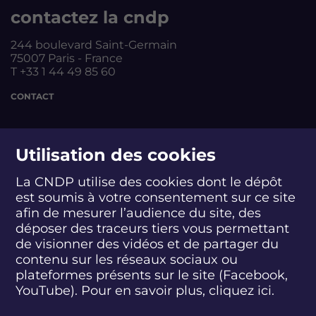
contactez la cndp
244 boulevard Saint-Germain
75007 Paris - France
T +33 1 44 49 85 60
CONTACT
suivez-nous
Utilisation des cookies
La CNDP utilise des cookies dont le dépôt
est soumis à votre consentement sur ce site
S
S
S
S
S
S
S
u
u
u
u
u
u
u
afin de mesurer l’audience du site, des
i
i
i
i
i
i
i
déposer des traceurs tiers vous permettant
abonnez-vous
v
v
v
v
v
v
v
de visionner des vidéos et de partager du
e
e
e
e
e
e
e
contenu sur les réseaux sociaux ou
z
z
z
z
z
z
z
plateformes présents sur le site (Facebook,
S'INSCRIRE À LA NEWSLETTER
-
-
-
-
-
-
-
YouTube). Pour en savoir plus, cliquez
ici.
n
n
n
n
n
n
n
o
o
o
o
o
o
o
SUIVEZ L'ACTUALITÉ DE LA CNDP