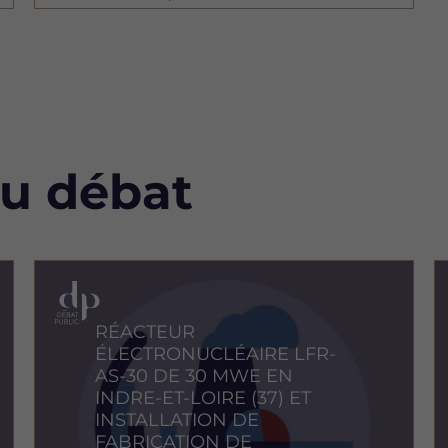
au débat
Image
I
RÉACTEUR
ÉLECTRONUCLÉAIRE LFR-
AS-30 DE 30 MWE EN
INDRE-ET-LOIRE (37) ET
INSTALLATION DE
FABRICATION DE