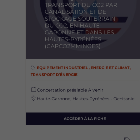
TRANSPORT DU CO2 PAR
CANALISATION ET DE
STOCKAGE SOUTERRAIN
DU CO2, EN HAUTE-
GARONNE ET DANS LES
HAUTES-PYRÉNÉES
(CAPCO2MMINGES)
EQUIPEMENT INDUSTRIEL , ENERGIE ET CLIMAT ,
TRANSPORT D'ÉNERGIE
Concertation préalable
A venir
Haute-Garonne, Hautes-Pyrénées - Occitanie
ACCÉDER À LA FICHE