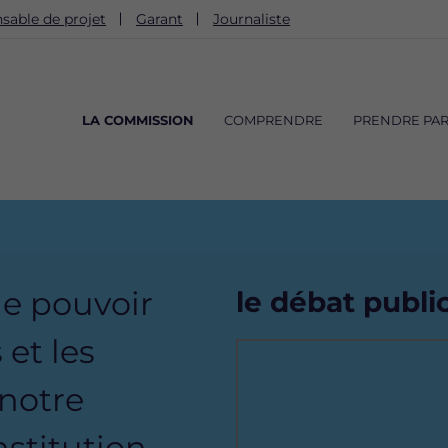
sable de projet
Garant
Journaliste
Navigation
principale
LA COMMISSION
COMPRENDRE
PRENDRE PAR
le pouvoir
le débat publi
 et les
Remote
video
 notre
URL
stitution