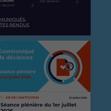
CISIONS
PDF, 260.83 KO
, 280.22 KO
MMUNIQUÉS,
PTES RENDUS
mage
VIE DE L'INSTITUTION
01 juillet 2026
Séance plénière du 1er juillet
2026