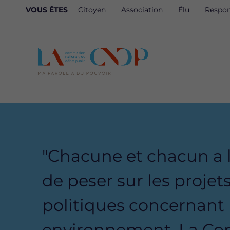
NAVIGATION
VOUS ÊTES
Citoyen
Association
Élu
Respon
SECONDAIRE
Content
Bloc
"Chacune et chacun a 
de peser sur les projets
politiques concernant
environnement. La Con