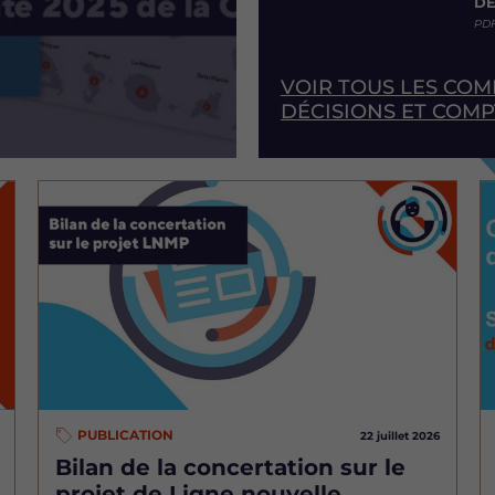
DÉ
PDF
VOIR TOUS LES CO
DÉCISIONS ET COM
Image
I
PUBLICATION
22 juillet 2026
Bilan de la concertation sur le
projet de Ligne nouvelle