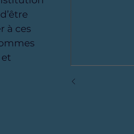
 d’être
r à ces
 sommes
 et
Précédent